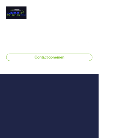
Limburgse
LPG Technieken
Erkend LPG installateur
info@limburgselpgtechnieken.be
Contact opnemen