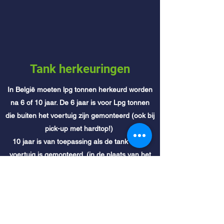
Tank herkeuringen
In België moeten lpg tonnen herkeurd worden
na 6 of 10 jaar. De 6 jaar is voor Lpg tonnen
die buiten het voertuig zijn gemonteerd (ook bij
pick-up met hardtop!)
10 jaar is van toepassing als de tank in het
voertuig is gemonteerd. (in de plaats van het
reservewiel of tegen de achterbank)
Ook de vulleiding heeft dezelfde geldigheid.
Deze vervaldatum valt meestal nooit gelijk met
uw jaarlijkse controle op de keuring, daarom
maak tijdig een afspraak hiervoor.